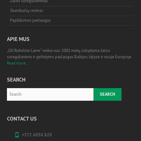
Žalos sureguliavimas
Skambučių centras
Papildomos paslaugos
APIE MUS
„OÜ Roheline Laine“ veikia nuo 2002 metų siūlydama žalos
sureguliavimo ir gelbėjimo paslaugas Baltijos šalyse ir visoje Europoje.
Read more...
SEARCH
Search
CONTACT US
+372 6030 820