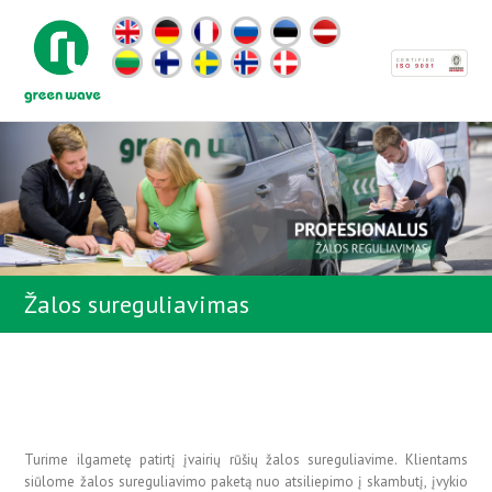
Žalos sureguliavimas
Turime ilgametę patirtį įvairių rūšių žalos sureguliavime. Klientams
siūlome žalos sureguliavimo paketą nuo atsiliepimo į skambutį, įvykio