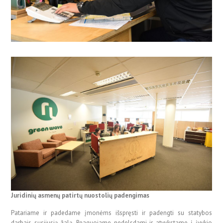
Juridinių asmenų patirtų nuostolių padengimas
Patariame ir padedame įmonėms išspręsti ir padengti su statybos
darbais susijusią žalą. Reaguojame nedelsdami ir atvykstame į įvykio