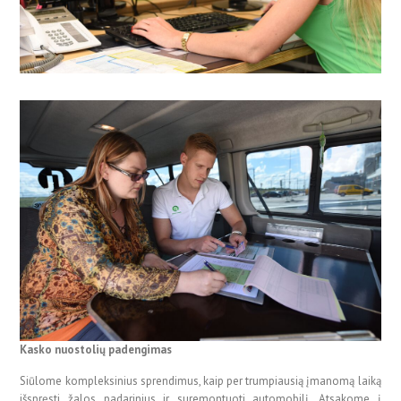
Kasko nuostolių padengimas
Siūlome kompleksinius sprendimus, kaip per trumpiausią įmanomą laiką
išspręsti žalos padarinius ir suremontuoti automobilį. Atsakome į