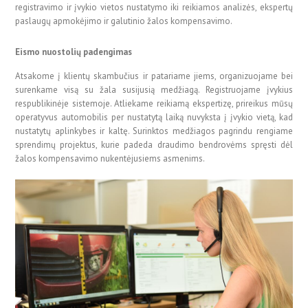
registravimo ir įvykio vietos nustatymo iki reikiamos analizės, ekspertų
paslaugų apmokėjimo ir galutinio žalos kompensavimo.
Eismo nuostolių padengimas
Atsakome į klientų skambučius ir patariame jiems, organizuojame bei
surenkame visą su žala susijusią medžiagą. Registruojame įvykius
respublikinėje sistemoje. Atliekame reikiamą ekspertizę, prireikus mūsų
operatyvus automobilis per nustatytą laiką nuvyksta į įvykio vietą, kad
nustatytų aplinkybes ir kaltę. Surinktos medžiagos pagrindu rengiame
sprendimų projektus, kurie padeda draudimo bendrovėms spręsti dėl
žalos kompensavimo nukentėjusiems asmenims.