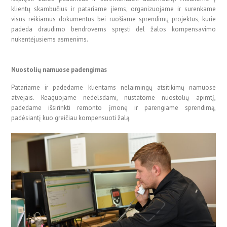
klientų skambučius ir patariame jiems, organizuojame ir surenkame
visus reikiamus dokumentus bei ruošiame sprendimų projektus, kurie
padeda draudimo bendrovėms spręsti dėl žalos kompensavimo
nukentėjusiems asmenims.
Nuostolių namuose padengimas
Patariame ir padedame klientams nelaimingų atsitikimų namuose
atvejais. Reaguojame nedelsdami, nustatome nuostolių apimtį,
padedame išsirinkti remonto įmonę ir parengiame sprendimą,
padėsiantį kuo greičiau kompensuoti žalą.